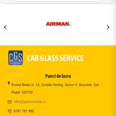
Punct de lucru
Drumul Binelui nr. 1A, Complex Horting, Sector 4, Bucuresti, Cod
Poștal: 042159
office@geamuriutilaje.ro
0761 781 890