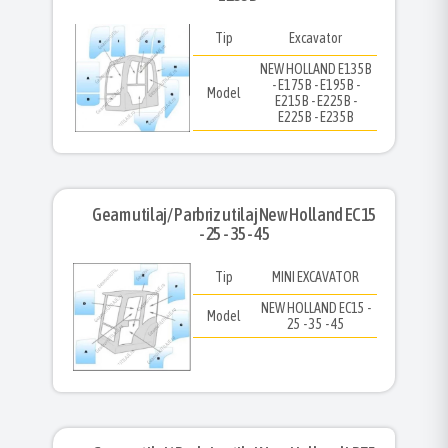
Tip
Excavator
NEW HOLLAND E135B
- E175B - E195B -
Model
E215B - E225B -
E225B - E235B
Geam utilaj/ Parbriz utilaj New Holland EC15
- 25 - 35 - 45
Tip
MINI EXCAVATOR
NEW HOLLAND EC15 -
Model
25 - 35 - 45