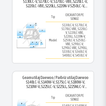
S130LC-V, S170LC-V, S170LC-VBE, S220LC-V,
S220LC-VBE, S220LL, S220N-V S250LC-V,
S250LC-VBE, S290LC-V, S290LC-VBE, S290LL,
S330LC-V, S360LC-V S400LC-V, S450LC
EXCAVATOR PE
Tip
SENILE
S130LC-V, S170LC-V,
S170LC-VBE, S220LC-
V, S220LC-VBE,
S220LL, S220N-V,
Model
S250LC-V, S250LC-
VBE, S290LC-V,
S290LC-VBE, S290LL,
S330LC-V, S360LC-V,
S400LC-V, S450LC-V
Geam utilaj Daewoo / Parbriz utilaj Daewoo
S140LC-V, S140W-V, S175LC-V, S180W-V,
S210W-V, S225LC-V, S225LL, S225NLC-V
S255LC-V, S300LC-V, S340LC-V, S420LC-V,
S470LC-V, S500Lc
EXCAVATOR PE
Tip
SENILE
S140LC-V, S140W-V,