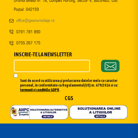
Drumul Binelui nr. 1A, Complex Horting, Sector 4, Bucuresti, Cod
Poștal: 042159
office@geamuriutilaje.ro
0761 781 890
0755 267 175
INSCRIE-TE LA NEWSLETTER
Sunt de acord cu utilizarea și prelucrarea datelor mele cu caracter
personal, în conformitate cu Regulamentul(UE) nr. 679/2016 si cu:
termenii și condițiile GDPR
.
CGS