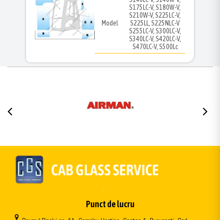
S175LC-V, S180W-V,
S210W-V, S225LC-V,
Model
S225LL, S225NLC-V
S255LC-V, S300LC-V,
S340LC-V, S420LC-V,
S470LC-V, S500Lc
Punct de lucru