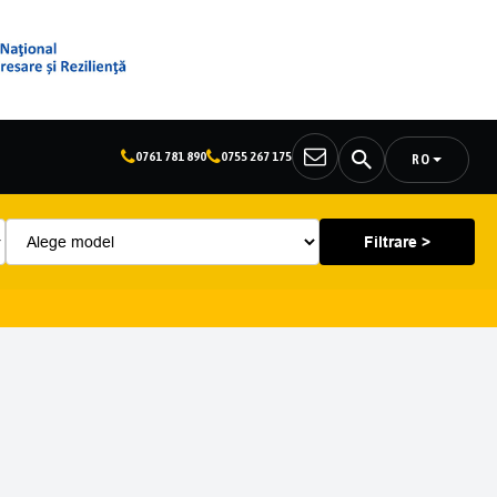
0761 781 890
0755 267 175
RO
Filtrare >