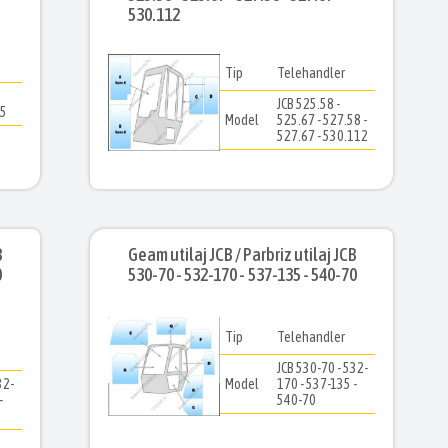
530.112
Tip
Telehandler
JCB 525.58 -
55
Model
525.67 - 527.58 -
527.67 - 530.112
B
Geam utilaj JCB / Parbriz utilaj JCB
0
530-70 - 532-170 - 537-135 - 540-70
Tip
Telehandler
JCB 530-70 - 532-
32-
Model
170 - 537-135 -
-
540-70