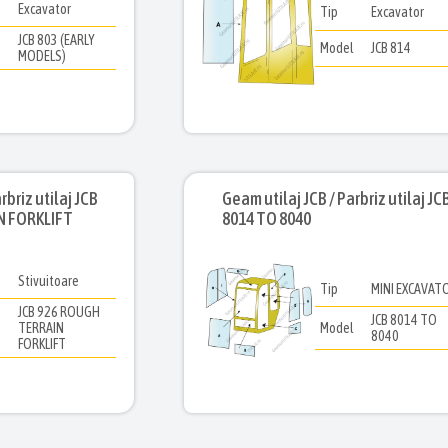
Excavator
Tip
Excavator
JCB 803 (EARLY
l
Model
JCB 814
MODELS)
rbriz utilaj JCB
Geam utilaj JCB / Parbriz utilaj JC
N FORKLIFT
8014 TO 8040
Stivuitoare
Tip
MINI EXCAVAT
JCB 926 ROUGH
JCB 8014 TO
l
TERRAIN
Model
8040
FORKLIFT