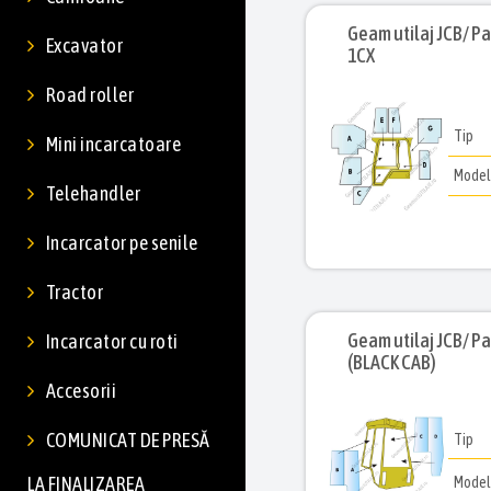
Geam utilaj JCB/ Par
Excavator
1CX
Road roller
Tip
Mini incarcatoare
Mode
Telehandler
Incarcator pe senile
Tractor
Geam utilaj JCB/ Pa
Incarcator cu roti
(BLACK CAB)
Accesorii
COMUNICAT DE PRESĂ
Tip
LA FINALIZAREA
Mode