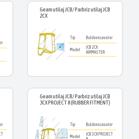
B
Geam utilaj JCB/ Parbriz utilaj JCB
2CX
Tip
Buldoexcavator
or
JCB 2CX
Model
AIRMASTER
B
Geam utilaj JCB/ Parbriz utilaj JCB
3CX PROJECT 8 (RUBBER FITMENT)
or
Tip
Buldoexcavator
CT
JCB 3CX PROJECT
Model