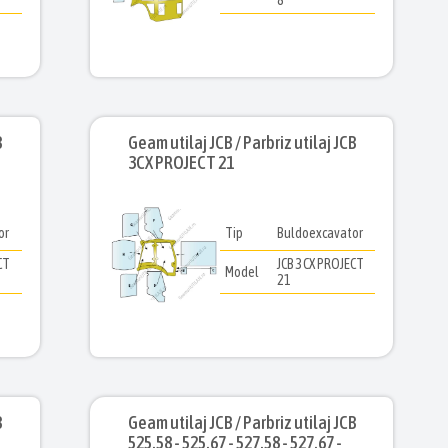
8
B
Geam utilaj JCB / Parbriz utilaj JCB
3CX PROJECT 21
or
Tip
Buldoexcavator
CT
JCB 3CX PROJECT
Model
21
B
Geam utilaj JCB / Parbriz utilaj JCB
525.58 - 525.67 - 527.58 - 527.67 -