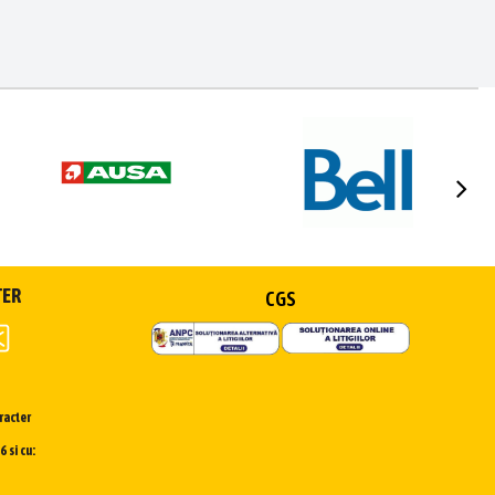
TER
CGS
racter
 si cu: