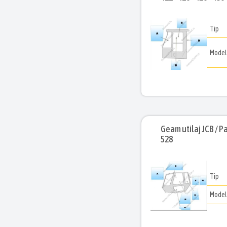
Tip
Mode
Geam utilaj JCB / Pa
528
Tip
Mode