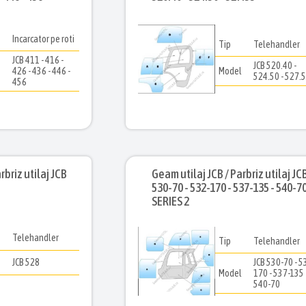
Incarcator pe roti
Tip
Telehandler
JCB 411 - 416 -
JCB 520.40 -
l
426 - 436 - 446 -
Model
524.50 - 527.
456
rbriz utilaj JCB
Geam utilaj JCB / Parbriz utilaj JC
530-70 - 532-170 - 537-135 - 540-7
SERIES 2
Telehandler
Tip
Telehandler
l
JCB 528
JCB 530-70 - 5
Model
170 - 537-135 
540-70