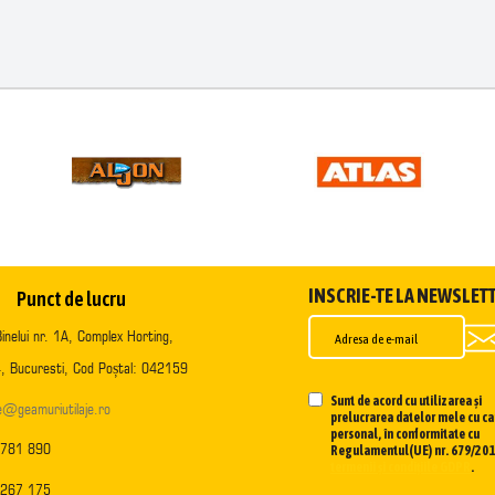
INSCRIE-TE LA NEWSLET
Punct de lucru
inelui nr. 1A, Complex Horting,
, Bucuresti, Cod Poștal: 042159
Sunt de acord cu utilizarea și
ce@geamuriutilaje.ro
prelucrarea datelor mele cu ca
personal, în conformitate cu
 781 890
Regulamentul(UE) nr. 679/2016
termenii și condițiile GDPR
.
 267 175