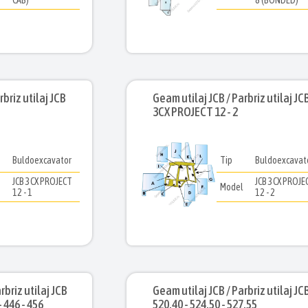
CAB)
8 (BONDED)
briz utilaj JCB
Geam utilaj JCB / Parbriz utilaj JC
3CX PROJECT 12 - 2
Buldoexcavator
Tip
Buldoexcavat
JCB 3CX PROJECT
JCB 3CX PROJE
l
Model
12 - 1
12 - 2
rbriz utilaj JCB
Geam utilaj JCB / Parbriz utilaj JC
- 446 - 456
520.40 - 524.50 - 527.55