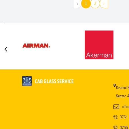
‹
1
2
›
Drumul B
Sector 4
offi
0761
0755