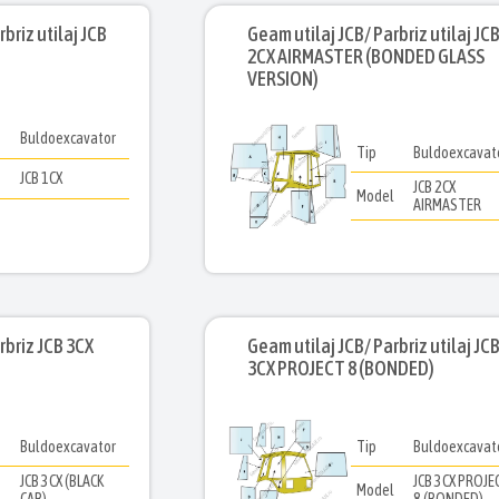
briz utilaj JCB
Geam utilaj JCB/ Parbriz utilaj JC
2CX AIRMASTER (BONDED GLASS
VERSION)
Buldoexcavator
Tip
Buldoexcavat
l
JCB 1CX
JCB 2CX
Model
AIRMASTER
rbriz JCB 3CX
Geam utilaj JCB/ Parbriz utilaj JC
3CX PROJECT 8 (BONDED)
Buldoexcavator
Tip
Buldoexcavat
JCB 3CX (BLACK
JCB 3CX PROJE
l
Model