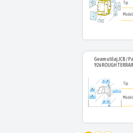
Tip
Mode
Geam utilaj JCB / Pa
926 ROUGH TERRAI
Tip
Mode