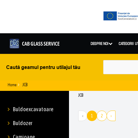
DESPRE NOI
CATEGORII U
Caută geamul pentru utilajul tău
Home
JCB
JCB
Buldoexcavatoare
‹
1
2
›
Buldozer
Camioane