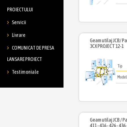
PROIECTULUI
Servicii
Livrare
Geam utilaj JCB/ Par
3CX PROJECT 12-1
COMUNICAT DE PRESA
LANSARE PROIECT
Tip
Testimoniale
Mode
Geam utilaj JCB / Pa
411 - 416 - 426 - 436 