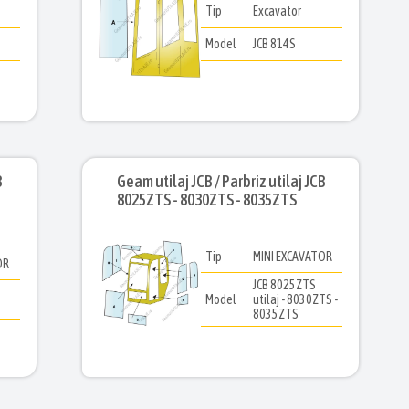
Tip
Excavator
Model
JCB 814S
B
Geam utilaj JCB / Parbriz utilaj JCB
8025ZTS - 8030ZTS - 8035ZTS
Tip
MINI EXCAVATOR
OR
JCB 8025ZTS
Model
utilaj - 8030ZTS -
8035ZTS