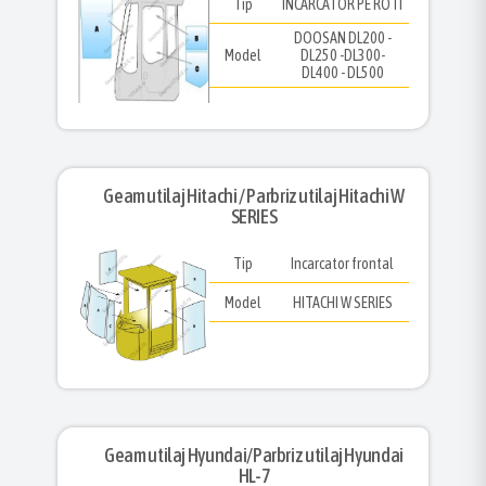
Tip
INCARCATOR PE ROTI
DOOSAN DL200 -
Model
DL250 -DL300-
DL400 - DL500
Geam utilaj Hitachi / Parbriz utilaj Hitachi W
SERIES
Tip
Incarcator frontal
Model
HITACHI W SERIES
Geam utilaj Hyundai/Parbriz utilaj Hyundai
HL-7