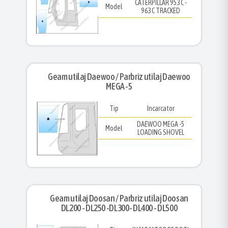
CATERPILLAR 953C -
Model
963C TRACKED
Geam utilaj Daewoo / Parbriz utilaj Daewoo
MEGA -5
Tip
Incarcator
DAEWOO MEGA -5
Model
LOADING SHOVEL
Geam utilaj Doosan / Parbriz utilaj Doosan
DL200 - DL250 -DL300- DL400 - DL500