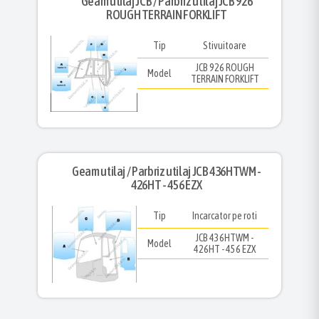
Geam utilaj JCB / Parbriz utilaj JCB 926
ROUGH TERRAIN FORKLIFT
Tip
Stivuitoare
JCB 926 ROUGH
Model
TERRAIN FORKLIFT
Geam utilaj / Parbriz utilaj JCB 436HTWM -
426HT - 456 EZX
Tip
Incarcator pe roti
JCB 436HTWM -
Model
426HT - 456 EZX