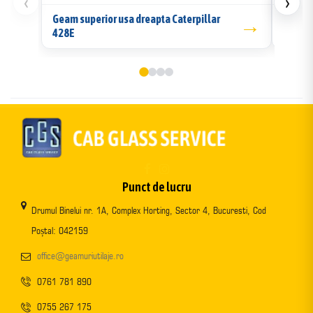
‹
›
Geam superior usa dreapta Caterpillar
→
Geam l
428E
Punct de lucru
Drumul Binelui nr. 1A, Complex Horting, Sector 4, Bucuresti, Cod
Poștal: 042159
office@geamuriutilaje.ro
0761 781 890
0755 267 175