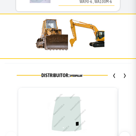
WA90-6 , WA100M-6
‹
›
DISTRIBUITOR: