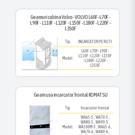
Geamuri cabina Volvo -VOLVO L60F- L70F -
L90F - L110F - L120F - L150F - L180F - L220F -
L350F
Tip
INCARCATOR PE ROTI
L60F- L70F - L90F -
L110F - L120F - L150F
Model
- L180F - L220F -
L350F
Geam usa incarcator frontal KOMATSU
Tip
Incarcator frontal
WA65-5 , WA70-5 ,
WA80-5 , WA90-5 ,
Model
WA100M-5 , WA65-6 ,
WA70-6 , WA80-6 ,