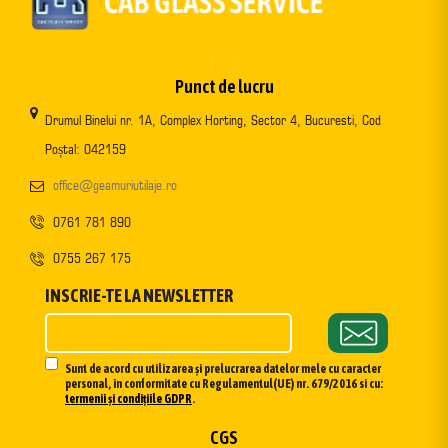
Punct de lucru
Drumul Binelui nr. 1A, Complex Horting, Sector 4, Bucuresti, Cod
Poștal: 042159
office@geamuriutilaje.ro
0761 781 890
0755 267 175
INSCRIE-TE LA NEWSLETTER
Sunt de acord cu utilizarea și prelucrarea datelor mele cu caracter
personal, în conformitate cu Regulamentul(UE) nr. 679/2016 si cu:
termenii și condițiile GDPR
.
CGS