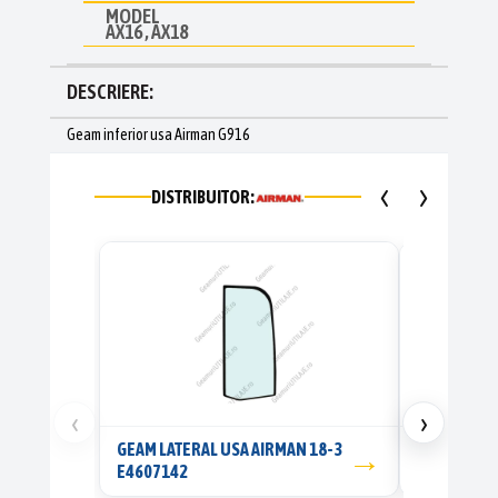
MODEL
AX16 , AX18
DESCRIERE:
Geam inferior usa Airman G916
‹
›
DISTRIBUITOR:
‹
›
GEAM LATERAL USA AIRMAN 18-3
→
Parbriz sup
E4607142