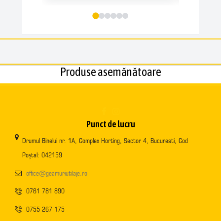
Produse asemănătoare
Punct de lucru
Drumul Binelui nr. 1A, Complex Horting, Sector 4, Bucuresti, Cod
Poștal: 042159
office@geamuriutilaje.ro
0761 781 890
0755 267 175