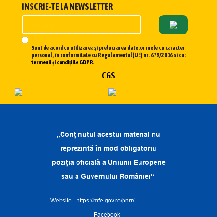
INSCRIE-TE LA NEWSLETTER
Sunt de acord cu utilizarea și prelucrarea datelor mele cu caracter
personal, în conformitate cu Regulamentul(UE) nr. 679/2016 si cu:
termenii și condițiile GDPR
.
CGS
„Conținutul acestui material nu
reprezintă în mod obligatoriu
poziția oficială a Uniunii Europene
sau a Guvernului României“.
Website -
https://mfe.gov.ro/pnrr/
Facebook -